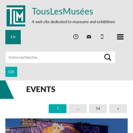
TousLesMusées
A web site dedicated to museums and exhibitions
EN
EVENTS
1
…
54
»