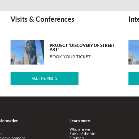
Visits & Conferences
Int
PROJECT “DISCOVERY OF STREET
ART”
BOOK YOUR TICKET
ALL THE VISITS
information
Learn more
Who are we
ce
Spirit of the site
le development
Sitemap