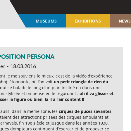
MUSEUMS
EXHIBITIONS
NEWS
POSITION PERSONA
ier - 18.03.2016
nt je me souviens le mieux, c’est de la vidéo d’expérience
abo) étonnante, où l’on voit
un petit triangle de rien du
qui se balade le long d’un plan incliné ou dans une
n stylisée et on pense en le regardant :
oh il va glisser et
sser la figure ou bien, là il a l’air content !!
a aussi dans la même zone, les
cirques de puces savantes
taient des attractions prisées des cirques ambulants et
arnavals, fin 19e siècle et jusque dans les années 1930.
ques dompteurs continuent d’exercer et de proposer ce