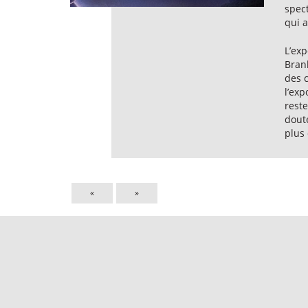
spec
qui a
L’exp
Branl
des 
l’exp
reste
doute
plus 
«
»