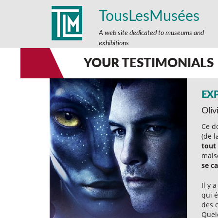
TousLesMusées
A web site dedicated to museums and
exhibitions
YOUR TESTIMONIALS
EX
Oliv
Ce do
(de l
tout
maiso
se ca
Il y 
qui é
des c
Quel