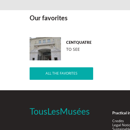
Our favorites
CENTQUATRE
TO SEE
ALL THE FAVORITES
TousLesMusées
Practical 
Credits
Legal Noti
Sustainab