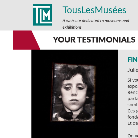
TousLesMusées
A web site dedicated to museums and
exhibitions
YOUR TESTIMONIALS
FIN
Juli
Si v
expo
Renc
parfa
somb
Ces g
fonda
Et c’
On vo