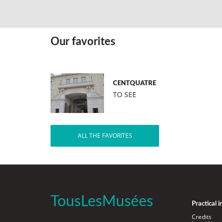
Our favorites
CENTQUATRE
TO SEE
ALL THE FAVORITES
TousLesMusées
Practical 
Credits