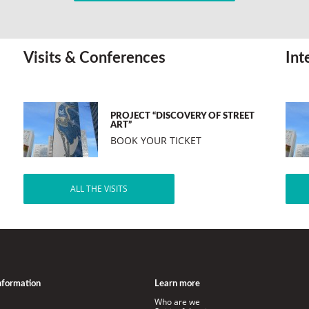
Visits & Conferences
Int
PROJECT “DISCOVERY OF STREET
ART”
BOOK YOUR TICKET
ALL THE VISITS
information
Learn more
Who are we