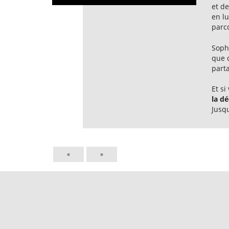
et de
en lu
parc
Sophi
que d
part
Et s
la dé
Jusq
«
»