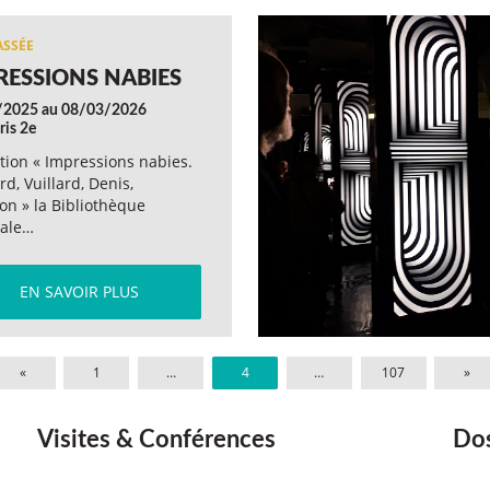
RESSIONS NABIES
/2025 au 08/03/2026
ris 2e
tion « Impressions nabies.
d, Vuillard, Denis,
ton » la Bibliothèque
nale…
EN SAVOIR PLUS
«
1
…
4
…
107
»
Visites & Conférences
Dos