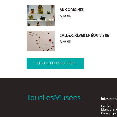
AUX ORIGINES
A VOIR
CALDER. RÊVER EN ÉQUILIBRE
A VOIR
TOUS LES COUPS DE CŒUR
TousLesMusées
Infos prat
Crédits
Mentions l
Développe