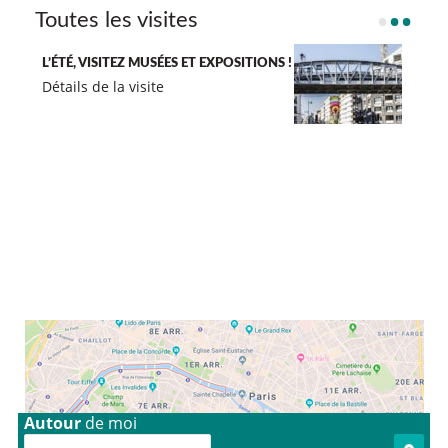
•
•
•
Toutes les visites
EXPO-BALADE STREET ART
Détails de la visite
Un musée au hasard
cliquez-ici
Une expo au hasard
cliquez-ici
Autour
de moi