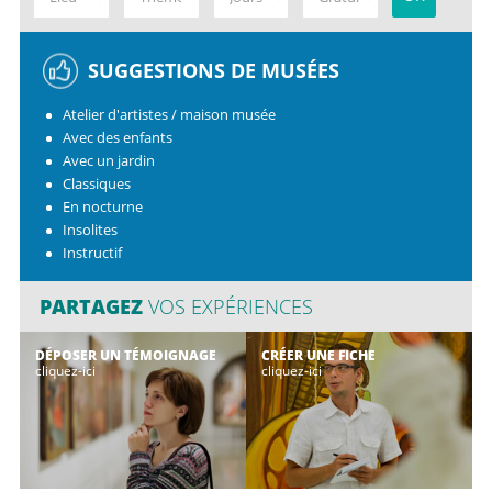
SUGGESTIONS DE MUSÉES
Atelier d'artistes / maison musée
Avec des enfants
Avec un jardin
Classiques
En nocturne
Insolites
Instructif
PARTAGEZ
VOS EXPÉRIENCES
DÉPOSER UN TÉMOIGNAGE
CRÉER UNE FICHE
cliquez-ici
cliquez-ici