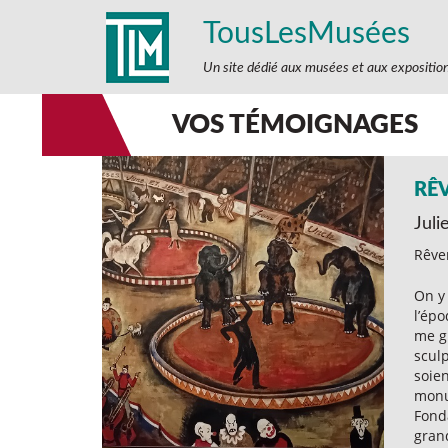
TousLesMusées
Un site dédié aux musées et aux expositio
VOS TÉMOIGNAGES
RÊV
Juli
Rêver
On y 
l’épo
me g
sculp
soien
monu
Fonda
grand