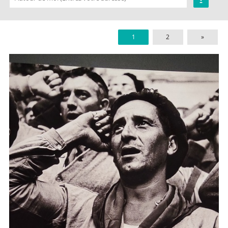
1
2
»