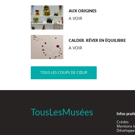
AUX ORIGINES
A VOIR
CALDER. RÊVER EN ÉQUILIBRE
A VOIR
TOUS LES COUPS DE CŒUR
TousLesMusées
Infos prat
Crédits
Mentions l
Développe