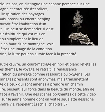
elques pas, on distingue une cabane perchée sur une
tagne
et entourée d’escaliers,
l’inspiration des paysages
nais, bonsaï ou encore penjing.
urrait être l’habitation d’un
te. On peut se demander si c’est
sir d’altitude qui est mis en
t ou simplement le lieu de
ge en haut d’une montagne. Voici
-être une image de la condition
ne, la lutte pour sa survie face à la précarité.
utre œuvre, un court-métrage en noir et blanc reflète les
 thèmes, le voyage, le retrait, la renaissance,
miration du paysage comme ressource ou oxygène. Les
onnages présents sont anonymes, mais transmettent
age de ceux qui sont amenés à prendre un chemin
aire, puisent leur force dans la beauté du monde, afin de
 face à l’avenir. Une des scènes poignantes de cette vidéo
e sur le jeune homme dont on voit le squelette desséché
ndre vie, rappelant Ézéchiel chapitre 37.