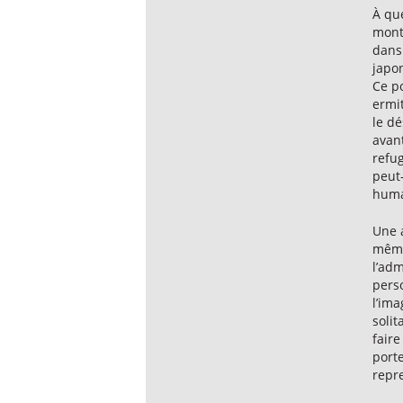
À qu
mon
dans 
japo
Ce po
ermi
le dé
avan
refu
peut
humai
Une a
mêmes
l’ad
pers
l’im
solit
faire
port
repre