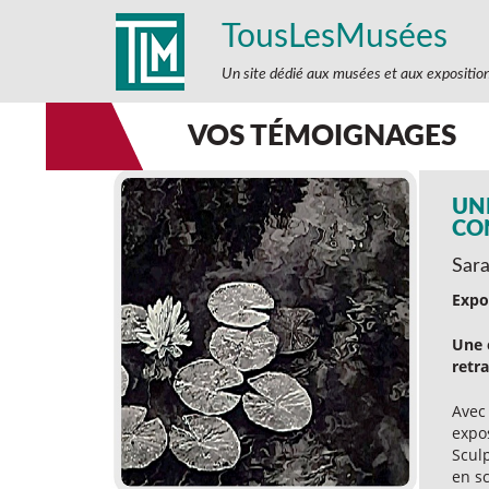
TousLesMusées
Un site dédié aux musées et aux expositio
VOS TÉMOIGNAGES
UN
CO
Sara
Expo
Une 
retra
Avec
expos
Scul
en s