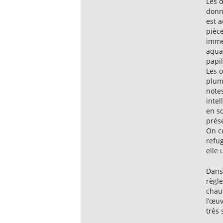
Les 
donne
est a
pièce
imme
aqua
papil
Les o
plume
note
intel
en s
prése
On c
refug
elle 
Dans 
règle
chau
l’œuv
très 