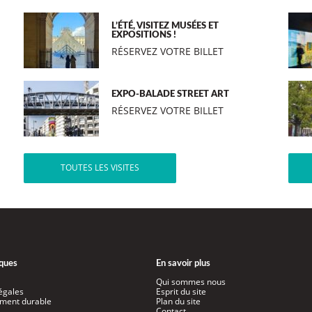
L’ÉTÉ, VISITEZ MUSÉES ET
EXPOSITIONS !
RÉSERVEZ VOTRE BILLET
EXPO-BALADE STREET ART
RÉSERVEZ VOTRE BILLET
TOUTES LES VISITES
iques
En savoir plus
Qui sommes nous
égales
Esprit du site
ment durable
Plan du site
Contact