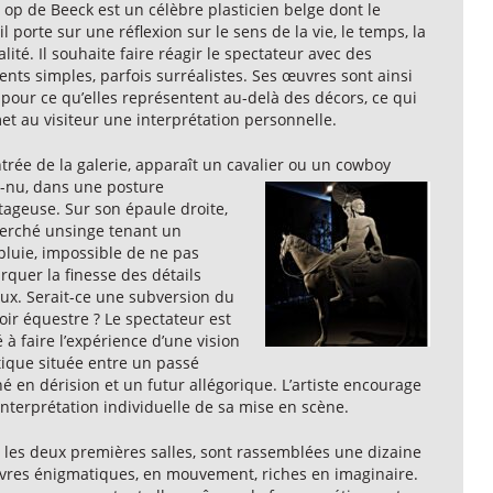
op de Beeck est un célèbre plasticien belge dont le
il porte sur une réflexion sur le sens de la vie, le temps, la
lité. Il souhaite faire réagir le spectateur avec des
nts simples, parfois surréalistes. Ses œuvres sont ainsi
pour ce qu’elles représentent au-delà des décors, ce qui
t au visiteur une interprétation personnelle.
ntrée de la galerie, apparaît un cavalier ou un cowboy
e-nu,
dans une posture
tageuse. Sur son épaule droite,
perché unsinge tenant un
pluie, impossible de ne pas
quer la finesse des détails
aux. Serait-ce une subversion du
ir équestre ? Le spectateur est
é à faire l’expérience d’une vision
tique située entre un passé
é en dérision et un futur allégorique. L’artiste encourage
nterprétation individuelle de sa mise en scène.
 les deux premières salles, sont rassemblées une dizaine
vres énigmatiques, en mouvement, riches en imaginaire.