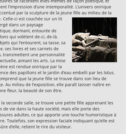
œuvres se racontent elles-mêmes de façon poétique, et
nt l’impression d’une intemporalité. L’univers onirique
ccentué par la sculpture de la jeune fille au milieu de la
. Celle-ci est
couchée sur un lit
rgé dans un paysage
tique, dormant, entourée de
lons qui volètent de-ci, de-là.
bjets qui l’entourent, sa tasse, sa
, ses livres et ses carnets de
s, transmettent une personnalité
lectuelle, aimant les arts. La mise
cène est rendue onirique par la
nce des papillons et le jardin d’eau embelli par les lotus.
omprend que la jeune fille se trouve dans son lieu de
e. Au milieu de l’exposition, elle paraît laisser naître en
une fleur, la beauté de son être.
la seconde salle, se trouve une petite fille apprenant les
s de vie dans la haute société, mais elle porte des
ssures adultes, ce qui apporte une touche humoristique à
re. Toutefois, son expression faciale indiquant qu’elle est
sûre d’elle, retient le rire du visiteur.