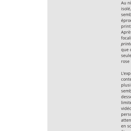
Au n
isolé
semb
éprou
prin
Après
focal
print
que c
seule
rose 
L’exp
conte
plusi
semb
desse
limit
vidé
pers
atten
en sc