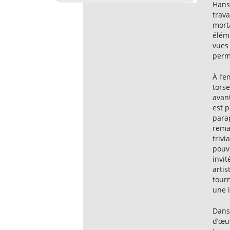
Hans 
trava
morta
éléme
vues 
perme
À l’e
tors
avan
est 
para
remar
trivi
pouvo
invit
artis
tourn
une i
Dans
d’œu