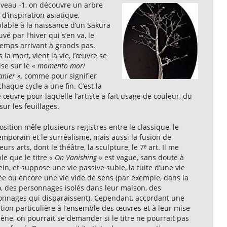
iveau -1, on découvre un arbre
, d’inspiration asiatique,
lable à la naissance d’un Sakura
vé par l’hiver qui s’en va, le
temps arrivant à grands pas.
 la mort, vient la vie, l’œuvre se
ise sur le
« momento mori
anier »,
comme pour signifier
haque cycle a une fin. C’est la
 œuvre pour laquelle l’artiste a fait usage de couleur, du
sur les feuillages.
osition mêle plusieurs registres entre le classique, le
mporain et le surréalisme, mais aussi la fusion de
eurs arts, dont le théâtre, la sculpture, le 7ᵉ art. Il me
le que le titre
« On Vanishing »
est vague, sans doute à
in, et suppose une vie passive subie, la fuite d’une vie
ée ou encore une vie vide de sens (par exemple, dans la
o, des personnages isolés dans leur maison, des
onnages qui disparaissent). Cependant, accordant une
tion particulière à l’ensemble des œuvres et à leur mise
ène, on pourrait se demander si le titre ne pourrait pas