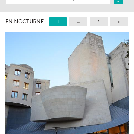
EN NOCTURNE
1
…
3
»