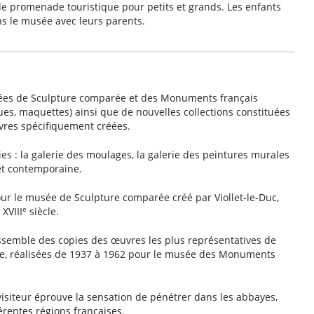
eu de promenade touristique pour petits et grands. Les enfants
s le musée avec leurs parents.
es de Sculpture comparée et des Monuments français
ues, maquettes) ainsi que de nouvelles collections constituées
uvres spécifiquement créées.
ries : la galerie des moulages, la galerie des peintures murales
 et contemporaine.
pour le musée de Sculpture comparée créé par Viollet-le-Duc,
e
XVIII
siècle.
semble des copies des œuvres les plus représentatives de
le, réalisées de 1937 à 1962 pour le musée des Monuments
 visiteur éprouve la sensation de pénétrer dans les abbayes,
érentes régions françaises.