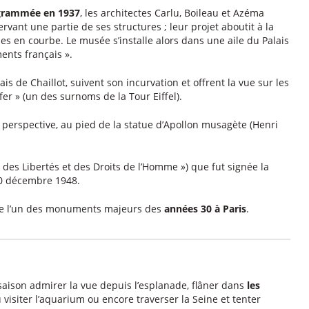
rogrammée en 1937
, les architectes Carlu, Boileau et Azéma
vant une partie de ses structures ; leur projet aboutit à la
es en courbe. Le musée s’installe alors dans une aile du Palais
nts français ».
ais de Chaillot, suivent son incurvation et offrent la vue sur les
fer » (un des surnoms de la Tour Eiffel).
 perspective, au pied de la statue d’Apollon musagète (Henri
s des Libertés et des Droits de l’Homme ») que fut signée la
10 décembre 1948.
mme l’un des monuments majeurs des
années 30 à Paris
.
 saison admirer la vue depuis l’esplanade, flâner dans
les
visiter l’aquarium ou encore traverser la Seine et tenter