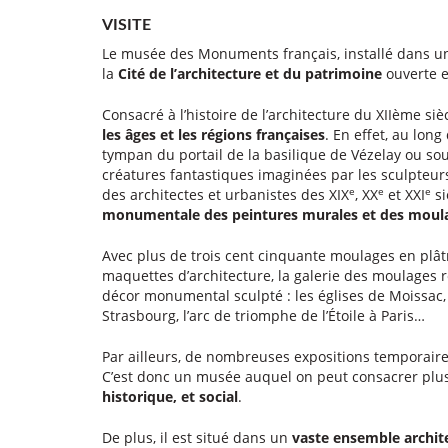
VISITE
Le musée des Monuments français, installé dans une 
la
Cité de l’architecture et du patrimoine
ouverte e
Consacré à l’histoire de l’architecture du XIIème sièc
les âges et les régions françaises
. En effet, au long
tympan du portail de la basilique de Vézelay ou so
créatures fantastiques imaginées par les sculpteur
e
e
e
des architectes et urbanistes des XIX
, XX
et XXI
si
monumentale des peintures murales et des moul
Avec plus de trois cent cinquante moulages en plâtr
maquettes d’architecture, la galerie des moulages re
décor monumental sculpté : les églises de Moissac,
Strasbourg, l’arc de triomphe de l’Étoile à Paris…
Par ailleurs, de nombreuses expositions temporair
C’est donc un musée auquel on peut consacrer plus
historique, et social
.
De plus, il est situé dans un
vaste ensemble archite