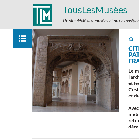
TousLesMusées
Un site dédié aux musées et aux expositio
CIT
PA
FR
Le m
l’arc
et le
C’es
et d
Avec
mètr
retra
déco