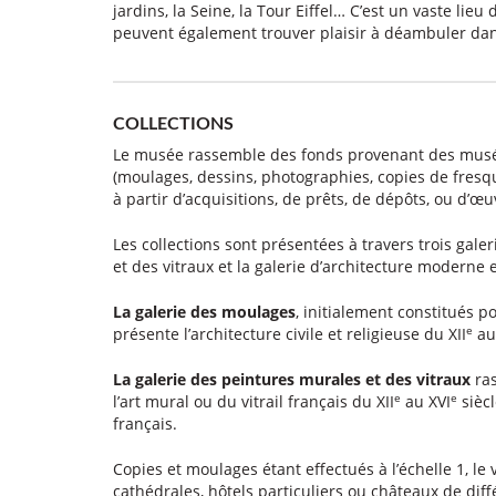
jardins, la Seine, la Tour Eiffel… C’est un vaste li
peuvent également trouver plaisir à déambuler dan
COLLECTIONS
Le musée rassemble des fonds provenant des musé
(moulages, dessins, photographies, copies de fresq
à partir d’acquisitions, de prêts, de dépôts, ou d’œ
Les collections sont présentées à travers trois gale
et des vitraux et la galerie d’architecture moderne
La galerie des moulages
, initialement constitués 
e
présente l’architecture civile et religieuse du XII
au 
La galerie des peintures murales et des vitraux
ras
e
e
l’art mural ou du vitrail français du XII
au XVI
sièc
français.
Copies et moulages étant effectués à l’échelle 1, le
cathédrales, hôtels particuliers ou châteaux de diff