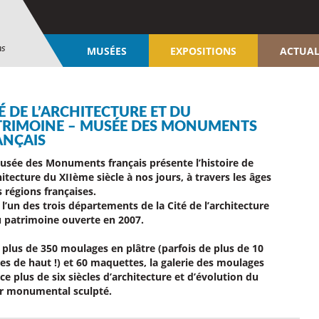
ns
MUSÉES
EXPOSITIONS
ACTUAL
É DE L’ARCHITECTURE ET DU
TRIMOINE – MUSÉE DES MONUMENTS
ANÇAIS
usée des Monuments français présente l’histoire de
hitecture du XIIème siècle à nos jours, à travers les âges
s régions françaises.
t l’un des trois départements de la
Cité de l’architecture
u patrimoine
ouverte en 2007.
 plus de 350 moulages en plâtre (parfois de plus de 10
es de haut !) et 60 maquettes, la galerie des moulages
ce plus de six siècles d’architecture et d’évolution du
r monumental sculpté.