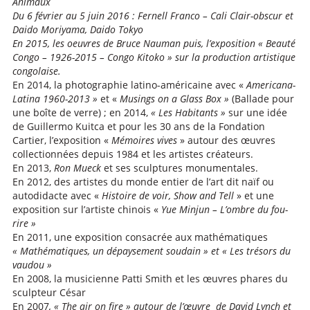
Animaux
Du 6 février au 5 juin 2016 : Fernell Franco – Cali Clair-obscur et
Daido Moriyama, Daido Tokyo
En 2015, les oeuvres de Bruce Nauman puis, l’exposition « Beauté
Congo – 1926-2015 – Congo Kitoko » sur la production artistique
congolaise.
En 2014, la photographie latino-américaine avec «
Americana-
Latina 1960-2013 »
et «
Musings on a Glass Box »
(Ballade pour
une boîte de verre) ; en 2014,
« Les Habitants »
sur une idée
de Guillermo Kuitca et pour les 30 ans de la Fondation
Cartier, l’exposition «
Mémoires vives
» autour des œuvres
collectionnées depuis 1984 et les artistes créateurs.
En 2013,
Ron Mueck
et ses sculptures monumentales.
En 2012, des artistes du monde entier de l’art dit naïf ou
autodidacte avec «
Histoire de voir, Show and Tell
» et une
exposition sur l’artiste chinois «
Yue Minjun – L’ombre du fou-
rire »
En 2011, une exposition consacrée aux mathématiques
« Mathématiques, un dépaysement soudain » et « Les trésors du
vaudou »
En 2008, la musicienne Patti Smith et les œuvres phares du
sculpteur César
En 2007
, « The air on fire » autour de l’œuvre de David Lynch et