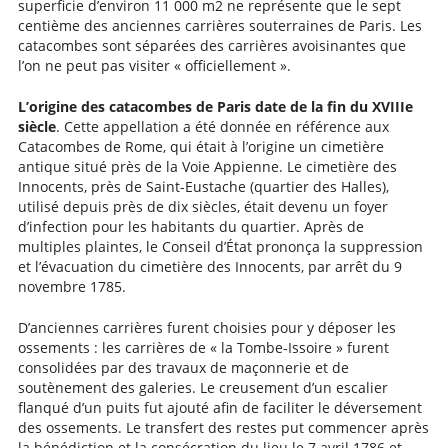
superficie d’environ 11 000 m2 ne représente que le sept
centième des anciennes carrières souterraines de Paris. Les
catacombes sont séparées des carrières avoisinantes que
l’on ne peut pas visiter « officiellement ».
L’origine des catacombes de Paris date de la fin du XVIIIe
siècle
. Cette appellation a été donnée en référence aux
Catacombes de Rome, qui était à l’origine un cimetière
antique situé près de la Voie Appienne. Le cimetière des
Innocents, près de Saint-Eustache (quartier des Halles),
utilisé depuis près de dix siècles, était devenu un foyer
d’infection pour les habitants du quartier. Après de
multiples plaintes, le Conseil d’État prononça la suppression
et l’évacuation du cimetière des Innocents, par arrêt du 9
novembre 1785.
D’anciennes carrières furent choisies pour y déposer les
ossements : les carrières de « la Tombe-Issoire » furent
consolidées par des travaux de maçonnerie et de
soutènement des galeries. Le creusement d’un escalier
flanqué d’un puits fut ajouté afin de faciliter le déversement
des ossements. Le transfert des restes put commencer après
la bénédiction et la consécration du lieu le 7 avril 1786 et