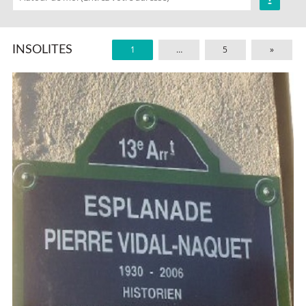
INSOLITES
1
…
5
»