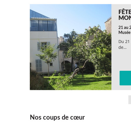
FÊT
MO
21 au 
Musée 
Du 21 
de…
Nos coups de cœur