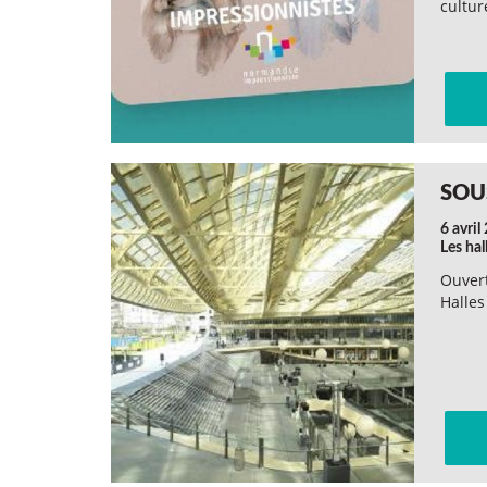
cultur
SOU
6 avril
Les hal
Ouver
Halles