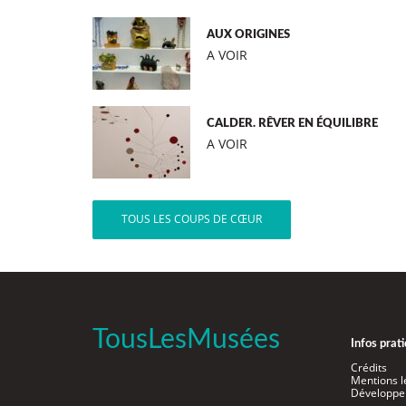
AUX ORIGINES
A VOIR
CALDER. RÊVER EN ÉQUILIBRE
A VOIR
TOUS LES COUPS DE CŒUR
TousLesMusées
Infos prat
Crédits
Mentions l
Développe