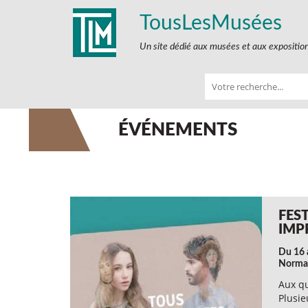
TousLesMusées
Un site dédié aux musées et aux expositio
ÉVÉNEMENTS
FES
IMP
Du 16 
Norma
Aux q
Plusie