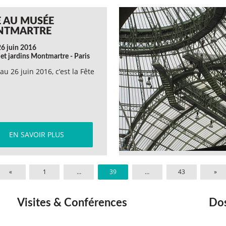
E AU MUSÉE
NTMARTRE
26 juin 2016
et jardins Montmartre - Paris
au 26 juin 2016, c’est la Fête
EN SAVOIR PLUS
«
1
…
39
…
43
»
Visites & Conférences
Dos