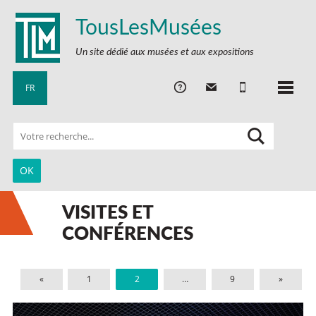
TousLesMusées
Un site dédié aux musées et aux expositions
FR
VISITES ET
CONFÉRENCES
«
1
2
…
9
»