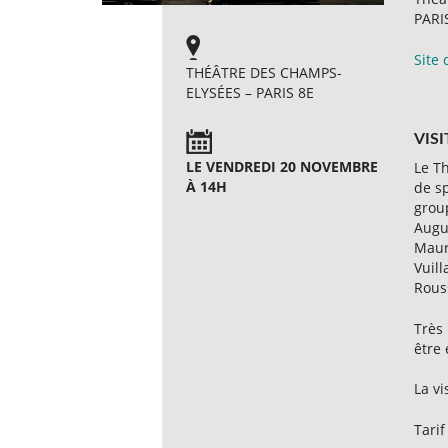
PARI
Site 
THÉÂTRE DES CHAMPS-
ELYSÉES – PARIS 8E
VISI
LE VENDREDI 20 NOVEMBRE
Le T
À 14H
de sp
group
Augus
Mauri
Vuill
Rous
Très 
être
La vi
Tarif