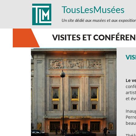
TousLesMusées
Un site dédié aux musées et aux expositio
VISITES ET CONFÉRE
VIS
Le v
confé
arti
et é
Inau
Perre
beauc
Théâ