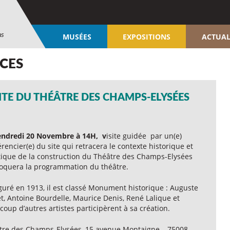
ns
MUSÉES
EXPOSITIONS
ACTUAL
NCES
ITE DU THÉÂTRE DES CHAMPS-ELYSÉES
endredi 20 Novembre à 14H, v
isite guidée par un(e)
rencier(e) du site qui retracera le contexte historique et
stique de la construction du Théâtre des Champs-Elysées
voquera la programmation du théâtre.
guré en 1913, il est classé Monument historique : Auguste
t, Antoine Bourdelle, Maurice Denis, René Lalique et
oup d’autres artistes participèrent à sa création.
tre des Champs-Elysées, 15 avenue Montaigne – 75008