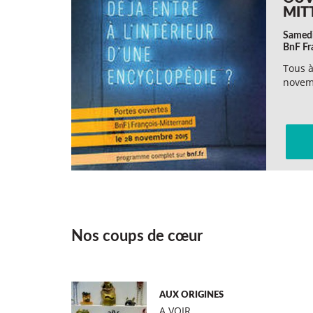
MIT
Samed
BnF Fr
Tous à
novem
Nos coups de cœur
AUX ORIGINES
A VOIR