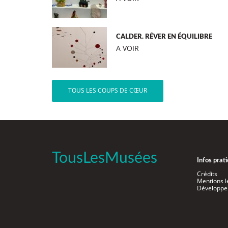
CALDER. RÊVER EN ÉQUILIBRE
A VOIR
TOUS LES COUPS DE CŒUR
TousLesMusées
Infos prat
Crédits
Mentions l
Développe