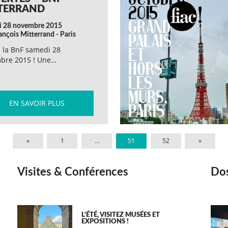
TERRAND
i 28 novembre 2015
ançois Mitterrand - Paris
 la BnF samedi 28
bre 2015 ! Une…
EN SAVOIR PLUS
«
1
…
51
52
»
Visites & Conférences
Dos
L’ÉTÉ, VISITEZ MUSÉES ET
EXPOSITIONS !