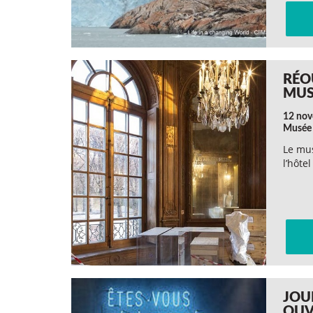
RÉO
MUS
12 no
Musée 
Le mus
l’hôte
JOU
OUV