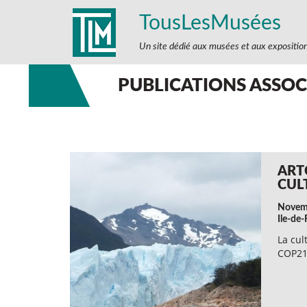
TousLesMusées
Un site dédié aux musées et aux expositio
PUBLICATIONS ASSOC
ART
CUL
Novemb
Ile-de
La cul
COP21