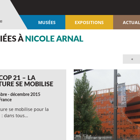
ns
MUSÉES
EXPOSITIONS
ACTUAL
IÉES À
NICOLE ARNAL
«
COP 21 – LA
TURE SE MOBILISE
re - décembre 2015
-France
ture se mobilise pour la
 : dans tous…