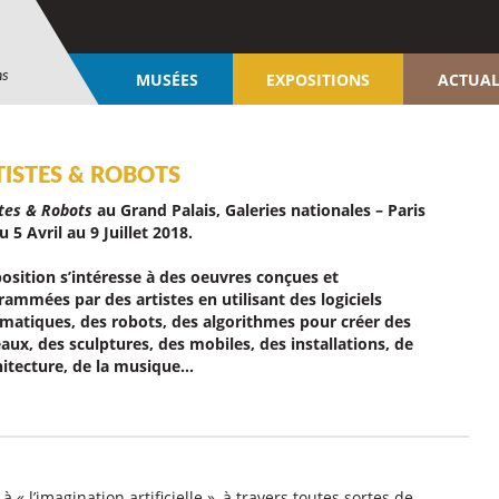
ns
MUSÉES
EXPOSITIONS
ACTUAL
TISTES & ROBOTS
stes & Robots
au Grand Palais, Galeries nationales – Paris
u 5 Avril au 9 Juillet 2018.
position s’intéresse à des oeuvres conçues et
rammées par des artistes en utilisant des logiciels
rmatiques, des robots, des algorithmes pour créer des
aux, des sculptures, des mobiles, des installations, de
chitecture, de la musique…
« l’imagination artificielle », à travers toutes sortes de