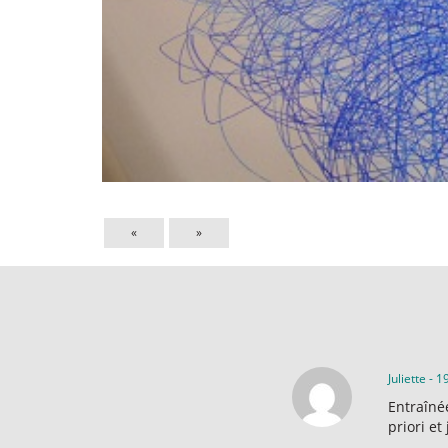
«
»
Juliette
-
19
Entraîné
priori e