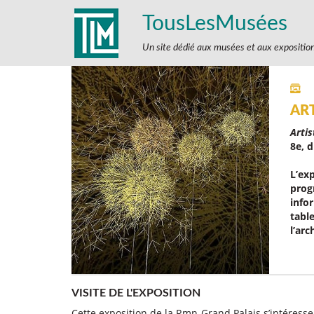
TousLesMusées
Un site dédié aux musées et aux expositio
AR
Arti
8e, d
L’ex
prog
info
table
l’ar
VISITE DE L'EXPOSITION
Cette exposition de la Rmn-Grand Palais s’intéresse à 