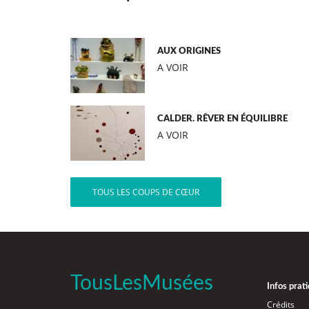
AUX ORIGINES
A VOIR
CALDER. RÊVER EN ÉQUILIBRE
A VOIR
TOUS LES COUPS DE CŒUR
TousLesMusées
Infos prat
Crédits