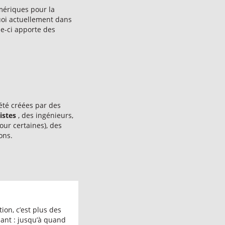
mériques pour la
 quoi actuellement dans
le-ci apporte des
été créées par des
istes
, des ingénieurs,
ur certaines), des
ons.
tion, c’est plus des
ant : jusqu’à quand