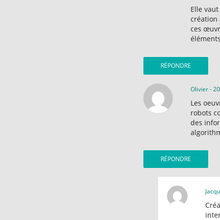
Elle vau
création 
ces œuvre
éléments
RÉPONDRE
Olivier
-
20
Les oeuv
robots c
des info
algorithm
RÉPONDRE
Jacq
Créa
inte