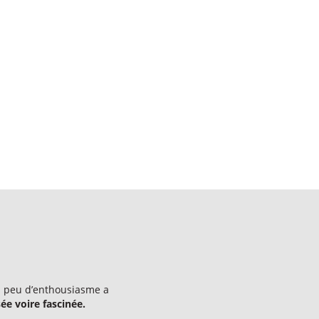
on peu d’enthousiasme a
ée voire fascinée.