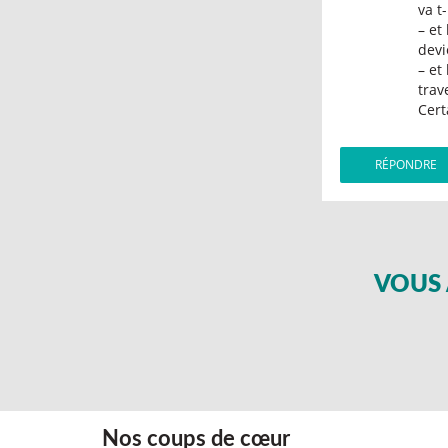
va t
– et
devi
– et
trav
Cert
RÉPONDRE
VOUS 
Nos coups de cœur