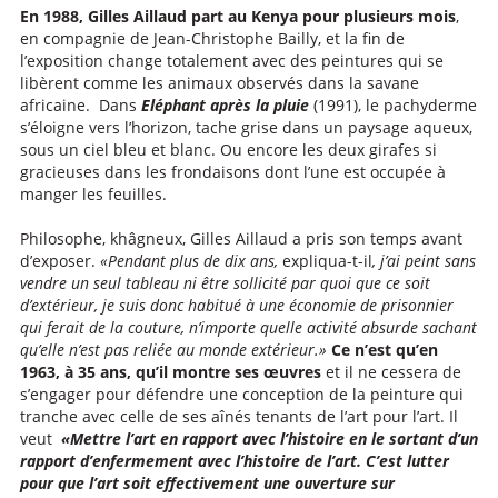
En 1988, Gilles Aillaud part au Kenya pour plusieurs mois
,
en compagnie de Jean-Christophe Bailly, et la fin de
l’exposition change totalement avec des peintures qui se
libèrent comme les animaux observés dans la savane
africaine. Dans
Eléphant après la pluie
(1991), le pachyderme
s’éloigne vers l’horizon, tache grise dans un paysage aqueux,
sous un ciel bleu et blanc. Ou encore les deux girafes si
gracieuses dans les frondaisons dont l’une est occupée à
manger les feuilles.
Philosophe, khâgneux, Gilles Aillaud a pris son temps avant
d’exposer.
«Pendant plus de dix ans,
expliqua-t-il
, j’ai peint sans
vendre un seul tableau ni être sollicité par quoi que ce soit
d’extérieur, je suis donc habitué à une économie de prisonnier
qui ferait de la couture, n’importe quelle activité absurde sachant
qu’elle n’est pas reliée au monde extérieur.»
Ce n’est qu’en
1963, à 35 ans, qu’il montre ses
œuvres
et il ne cessera de
s’engager pour défendre une conception de la peinture qui
tranche avec celle de ses aînés tenants de l’art pour l’art. Il
veut
«Mettre l’art en rapport avec l’histoire en le sortant d’un
rapport d’enfermement avec l’histoire de l’art. C’est lutter
pour que l’art soit effectivement une ouverture sur