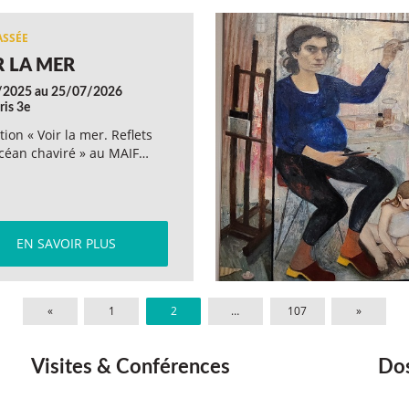
R LA MER
/2025 au 25/07/2026
ris 3e
tion « Voir la mer. Reflets
céan chaviré » au MAIF…
EN SAVOIR PLUS
«
1
2
…
107
»
Visites & Conférences
Dos