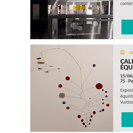
conte
CAL
ÉQU
15/04
75 - Pa
Exposi
équili
Vuitto