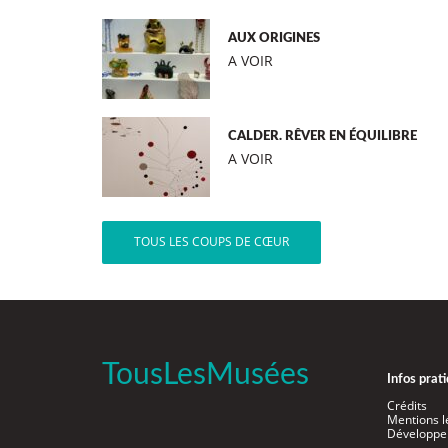
AUX ORIGINES
A VOIR
CALDER. RÊVER EN ÉQUILIBRE
A VOIR
TOUS LES COUPS DE CŒUR
TousLesMusées
Infos prat
Crédits
Mentions l
Développe