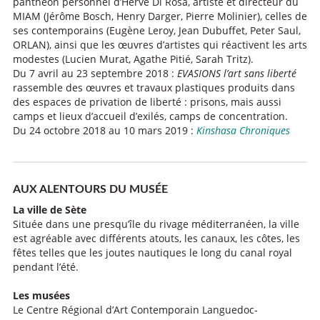
panthéon personnel d’Hervé Di Rosa, artiste et directeur du
MIAM (Jérôme Bosch, Henry Darger, Pierre Molinier), celles de
ses contemporains (Eugène Leroy, Jean Dubuffet, Peter Saul,
ORLAN), ainsi que les œuvres d’artistes qui réactivent les arts
modestes (Lucien Murat, Agathe Pitié, Sarah Tritz).
Du 7 avril au 23 septembre 2018 :
EVASIONS l’art sans liberté
rassemble des œuvres et travaux plastiques produits dans
des espaces de privation de liberté : prisons, mais aussi
camps et lieux d’accueil d’exilés, camps de concentration.
Du 24 octobre 2018 au 10 mars 2019 :
Kinshasa Chroniques
AUX ALENTOURS DU MUSÉE
La ville de Sète
Située dans une presqu’île du rivage méditerranéen, la ville
est agréable avec différents atouts, les canaux, les côtes, les
fêtes telles que les joutes nautiques le long du canal royal
pendant l’été.
Les musées
Le Centre Régional d’Art Contemporain Languedoc-