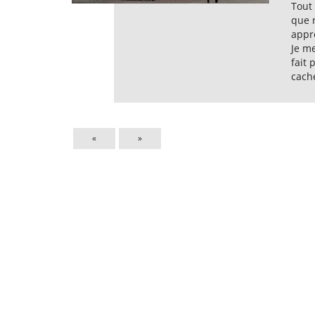
Tout 
que r
appr
Je m
fait 
cach
«
»