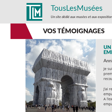
TousLesMusées
Un site dédié aux musées et aux expositio
VOS TÉMOIGNAGES
UN
EM
Anni
Je su
prem
recou
J’ai 
empa
A l’
empa