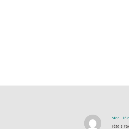
Alice
-
16 
J’étais r