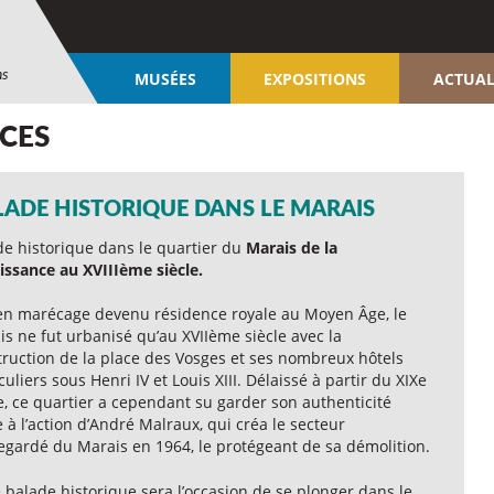
ns
MUSÉES
EXPOSITIONS
ACTUAL
NCES
LADE HISTORIQUE DANS LE MARAIS
de historique dans le quartier du
Marais
de la
issance au XVIIIème siècle.
en marécage devenu résidence royale au Moyen Âge, le
s ne fut urbanisé qu’au XVIIème siècle avec la
truction de la place des Vosges et ses nombreux hôtels
culiers sous Henri IV et Louis XIII. Délaissé à partir du XIXe
e, ce quartier a cependant su garder son authenticité
 à l’action d’André Malraux, qui créa le secteur
egardé du Marais en 1964, le protégeant de sa démolition.
 balade historique sera l’occasion de se plonger dans le