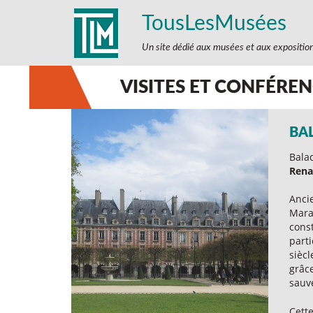
TousLesMusées
Un site dédié aux musées et aux expositio
VISITES ET CONFÉRE
BA
Bala
Rena
Anci
Marai
cons
parti
siècl
grâce
sauv
Cette