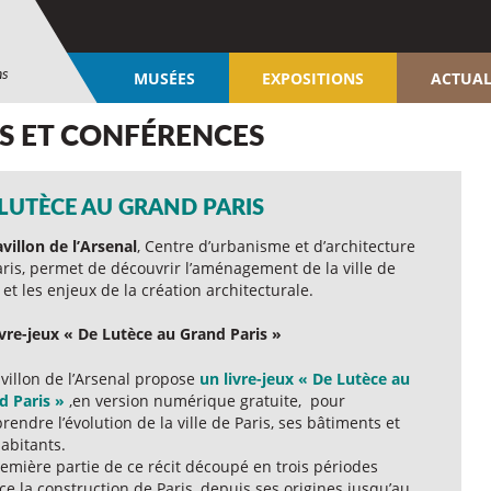
ns
MUSÉES
EXPOSITIONS
ACTUAL
ES ET CONFÉRENCES
 LUTÈCE AU GRAND PARIS
villon de l’Arsenal
, Centre d’urbanisme et d’architecture
aris, permet de découvrir l’aménagement de la ville de
 et les enjeux de la création architecturale.
ivre-jeux « De Lutèce au Grand Paris »
villon de l’Arsenal propose
un livre-jeux « De Lutèce au
d Paris »
,en version numérique gratuite, pour
endre l’évolution de la ville de Paris, ses bâtiments et
abitants.
emière partie de ce récit découpé en trois périodes
ce la construction de Paris, depuis ses origines jusqu’au