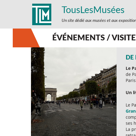
TousLesMusées
Un site dédié aux musées et aux expositio
ÉVÉNEMENTS / VISIT
DE
Le Pa
de P
Paris
Un l
Le Pa
Gran
compr
ses h
La pr
retra