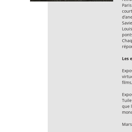
Paris
cour
d’ane
Savie
Loui
pont
Chaq
répon
Les 
Expo
virtu
films
Expo
Tuile
que 
mond
Mars 