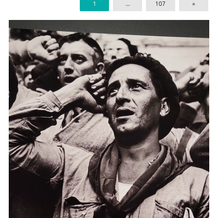
1
…
107
»