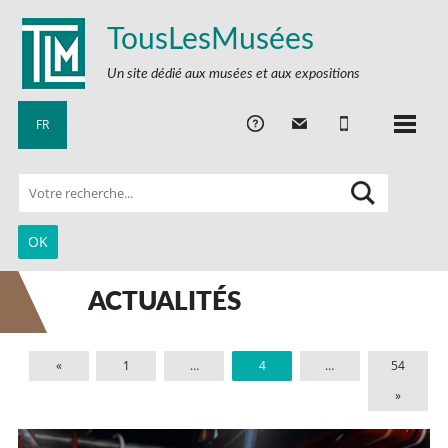
TousLesMusées
Un site dédié aux musées et aux expositions
FR
ACTUALITÉS
«
1
…
4
…
54
»