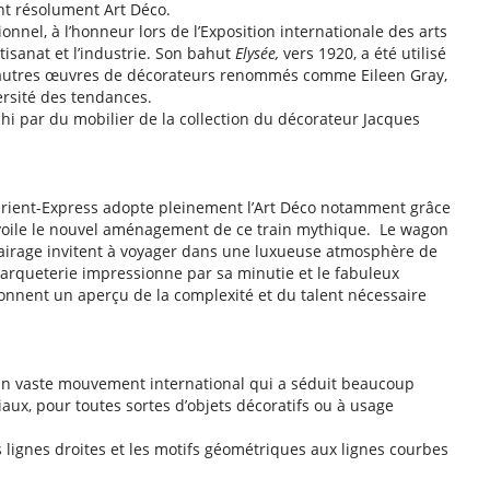
nt résolument Art Déco.
nel, à l’honneur lors de l’Exposition internationale des arts
artisanat et l’industrie. Son bahut
Elysée,
vers 1920, a été utilisé
D’autres œuvres de décorateurs renommés comme Eileen Gray,
ersité des tendances.
hi par du mobilier de la collection du décorateur Jacques
’Orient-Express adopte pleinement l’Art Déco notamment grâce
évoile le nouvel aménagement de ce train mythique. Le wagon
’éclairage invitent à voyager dans une luxueuse atmosphère de
marqueterie impressionne par sa minutie et le fabuleux
donnent un aperçu de la complexité et du talent nécessaire
é un vaste mouvement international qui a séduit beaucoup
riaux, pour toutes sortes d’objets décoratifs ou à usage
s lignes droites et les motifs géométriques aux lignes courbes