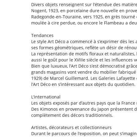
Divers objets renseignent sur l’étendue des matières
Nogent, 1923, en porcelaine dure nouvelle en prove
Radegonde-en-Touraine, vers 1925, en grès tourné e
moulée à cire perdue, ou encore le Flambeau a deux
Tendances
Le style Art Déco a commencé à s’exprimer dès les a
ses formes géométriques, reflète un désir de rénouv
La représentation de motifs floraux et naturalistes,
aussi le goût pour le XVIIIe siècle et les influences 
Bien que luxueux, l’Art Déco s’est démocratisé grâc
grands magasins vont vendre du mobilier fabriqué en
1929) de Marcel Guillemard. Les Galeries Lafayette 
l’Art Déco en s’intéressant aux objets du quotidien.
L’international
Les objets exposés par d’autres pays que la France r
Des Kimonos en provenance du Japon présentent des
complètement des décors traditionnels.
Artistes, décorateurs et collectionneurs
Durant le parcours de l’exposition, on peut s’imagi