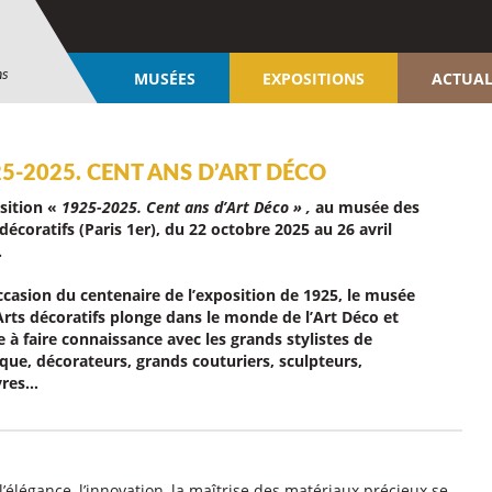
ns
MUSÉES
EXPOSITIONS
ACTUAL
5-2025. CENT ANS D’ART DÉCO
sition «
1925-2025. Cent ans d’Art Déco » ,
au musée des
décoratifs (Paris 1er), du 22 octobre 2025 au 26 avril
.
occasion du centenaire de l’exposition de 1925, le musée
Arts décoratifs plonge dans le monde de l’Art Déco et
e à faire connaissance avec les grands stylistes de
oque, décorateurs, grands couturiers, sculpteurs,
vres…
l’élégance, l’innovation, la maîtrise des matériaux précieux se