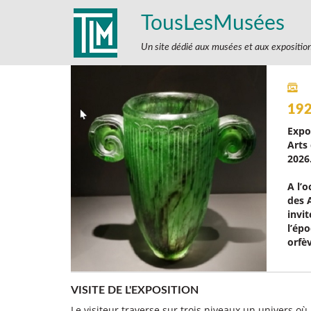
TousLesMusées
Un site dédié aux musées et aux expositio
192
Expo
Arts 
2026
A l’
des 
invit
l’ép
orfè
VISITE DE L'EXPOSITION
Le visiteur traverse sur trois niveaux un univers où 