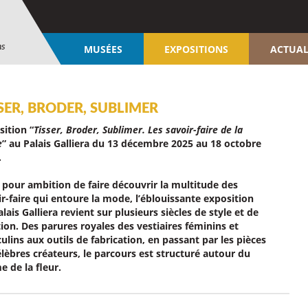
ns
MUSÉES
EXPOSITIONS
ACTUAL
SER, BRODER, SUBLIMER
sition “
Tisser, Broder, Sublimer. Les savoir-faire de la
e
” au Palais Galliera du 13 décembre 2025 au 18 octobre
.
 pour ambition de faire découvrir la multitude des
ir-faire qui entoure la mode, l’éblouissante exposition
lais Galliera revient sur plusieurs siècles de style et de
tion. Des parures royales des vestiaires féminins et
lins aux outils de fabrication, en passant par les pièces
élèbres créateurs, le parcours est structuré autour du
e de la fleur.