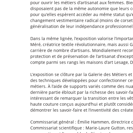
pour ouvrir les métiers d’artisanat aux femmes. Bie
disposaient pas de la même autonomie que leurs col
pour qu’elles espèrent accéder au même statut qu
changement vestimentaire radical (moins de corsets
généralisation de leur indépendance professionnel
Dans la même lignée, l’exposition valorise l’impor
Méré, créatrice textile révolutionnaire, mais aussi G
carrière de nombre d’artisans. Mondialement recon
protection et de préservation de l’artisanat d’excep
compte parmi ses rangs les maisons d’art Lesage, D
L’exposition se clôture par la Galerie des Métiers et
des techniques développées pour confectionner ces 
métiers. À l’aide de supports variés comme des nuan
dernière partie éblouit par la richesse des savoir-fair
intéressant de remarquer la transition entre les vê
haute couture conçus aujourd’hui et plutôt consid
démontrer les savoir-faire et l’inventivité des créat
Commissariat général : Émilie Hammen, directrice d
Commissariat scientifique : Marie-Laure Gutton, resp