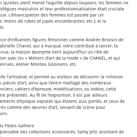
n qu’elles aient manié l’aiguille depuis toujours, les femmes ne
lègues masculins et leur professionnalisation était cruciale
’eux. L’émancipation des femmes est passée par un
, moins de robes et jupes encombrantes, etc.), et la
le.
tance d’influentes figures féminines comme Andrée Brossin de
abrielle Chanel, qui a marqué, voire contribué à lancer, la
nue, la maison éponyme tient aujourd’hui un rôle de
tion avec les « Métiers d’art de la mode » de CHANEL, et qui
esrues, Atelier Montex, Goossens, etc.
 de l’artisanat, et permet au visiteur de découvrir la richesse
pièces d’art, ainsi que l’entre maillage des nombreux
ciers, cahiers d’épreuve, modélisations, ou vidéos, cette
e présentés. Au fil de l’exposition, il est par ailleurs
tements d’époque exposés qui étaient, eux, portés, et ceux de
érés comme des œuvres d’art, servant de scène pour
eurs.
u Palais Galliera
onsable des collections accessoires, Samy Jelil, assistant de