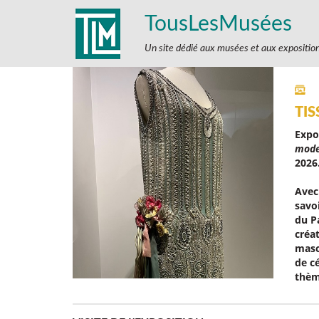
TousLesMusées
Un site dédié aux musées et aux expositio
TIS
Expo
mod
2026
Avec
savo
du Pa
créa
mascu
de c
thèm