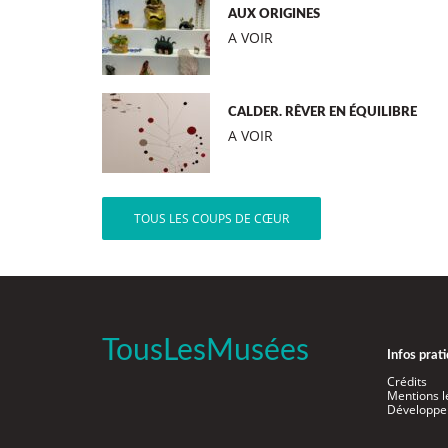
AUX ORIGINES
A VOIR
CALDER. RÊVER EN ÉQUILIBRE
A VOIR
TOUS LES COUPS DE CŒUR
TousLesMusées
Infos prat
Crédits
Mentions l
Développe