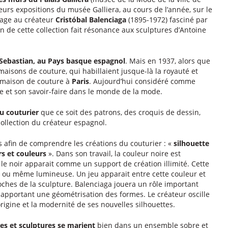
eurs expositions du musée Galliera, au cours de l’année, sur le
mage au créateur
Cristóbal Balenciaga
(1895-1972) fasciné par
n de cette collection fait résonance aux sculptures d’Antoine
Sebastian, au Pays basque espagnol
. Mais en 1937, alors que
s maisons de couture, qui habillaient jusque-là la royauté et
le maison de couture à
Paris
. Aujourd’hui considéré comme
yle et son savoir-faire dans le monde de la mode.
du couturier
que ce soit des patrons, des croquis de dessin,
collection du créateur espagnol.
s afin de comprendre les créations du couturier : «
silhouette
rs et couleurs
». Dans son travail, la couleur noire est
le noir apparait comme un support de création illimité. Cette
e, ou même lumineuse. Un jeu apparait entre cette couleur et
oches de la sculpture. Balenciaga jouera un rôle important
 apportant une géométrisation des formes. Le créateur oscille
rigine et la modernité de ses nouvelles silhouettes.
les et sculptures se marient
bien dans un ensemble sobre et