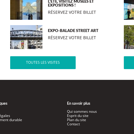
L’ÉTÉ, VISITEZ MUSÉES ET
EXPOSITIONS !
RÉSERVEZ VOTRE BILLET
EXPO-BALADE STREET ART
RÉSERVEZ VOTRE BILLET
TOUTES LES VISITES
iques
En savoir plus
Qui sommes nous
égales
Esprit du site
ment durable
Plan du site
Contact