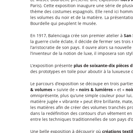
Paris). Cette exposition inaugure une série de plusi
thème des costumes espagnols. Elle rend ici hom
les volumes du noir et de la matière. La présentatio
Bourdelle qui peuplent le musée.
En 1917, Balenciaga crée son premier atelier à
San 
la guerre civile éclate, il décide de fermer ses troi
l’aristocratie de son pays. Il ouvre alors sa nouvel
l’inventeur de la notion de luxe, il imposera son st
L’exposition présente
plus de soixante-dix pièces 
des prototypes en toile pour aboutir à la luxueuse 
Le parcours d’exposition se découpe en trois partie
& volumes
» suivie de «
noirs & lumières
» et «
noi
omniprésente, plus qu’une simple couleur pour lui, 
matière jugée « vibrante » peut être brillante, mat
les matières afin de créer des volumes tranchés pr
dans la redéfinition des contours d’un vêtement en
entre les techniques traditionnelles de son pays d’o
Une belle exposition à découvrir où
créations texti