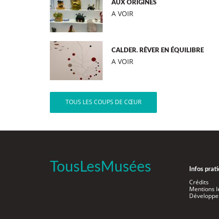
AUX ORIGINES
A VOIR
CALDER. RÊVER EN ÉQUILIBRE
A VOIR
TOUS LES COUPS DE CŒUR
TousLesMusées
Infos prat
Crédits
Mentions l
Développe