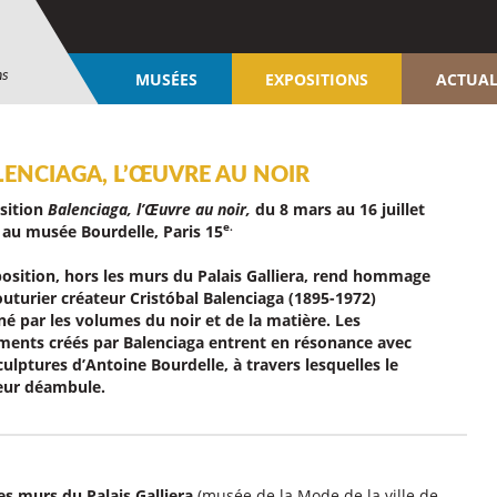
ns
MUSÉES
EXPOSITIONS
ACTUAL
LENCIAGA, L’ŒUVRE AU NOIR
sition
Balenciaga, l’Œuvre au noir,
du 8 mars au 16 juillet
e.
 au musée Bourdelle, Paris 15
position, hors les murs du Palais Galliera, rend hommage
outurier créateur Cristóbal Balenciaga (1895-1972)
né par les volumes du noir et de la matière. Les
ments créés par Balenciaga entrent en résonance avec
culptures d’Antoine Bourdelle, à travers lesquelles le
teur déambule.
es murs du Palais Galliera
(musée de la Mode de la ville de