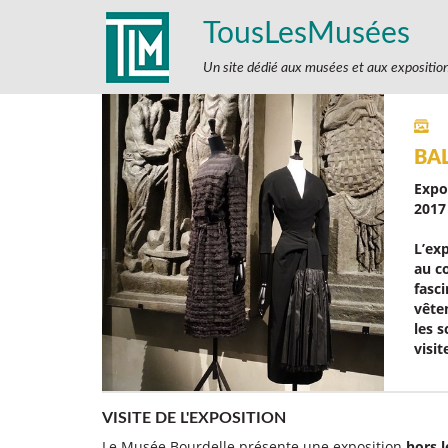
TousLesMusées
Un site dédié aux musées et aux expositio
BA
Expo
2017
L’ex
au c
fasci
vête
les s
visi
VISITE DE L'EXPOSITION
Le Musée Bourdelle présente une exposition
hors l