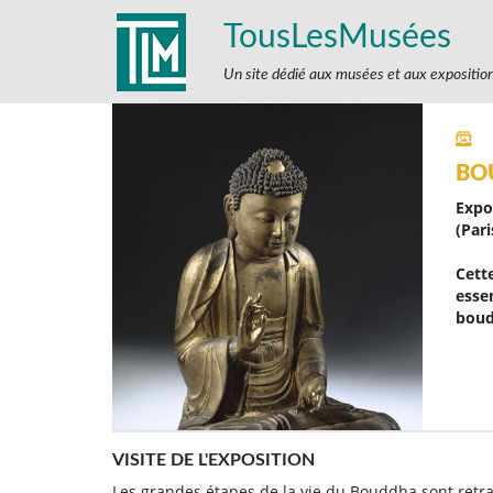
TousLesMusées
Un site dédié aux musées et aux expositio
BO
Expo
(Par
Cett
essen
boud
VISITE DE L'EXPOSITION
Les grandes étapes de la vie du Bouddha sont retr