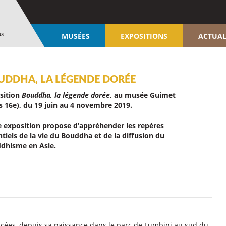
ns
MUSÉES
EXPOSITIONS
ACTUAL
UDDHA, LA LÉGENDE DORÉE
sition
Bouddha, la légende dorée
, au musée Guimet
is 16e), du 19 juin au 4 novembre 2019.
e exposition propose d’appréhender les repères
tiels de la vie du Bouddha et de la diffusion du
dhisme en Asie.
acées, depuis sa naissance dans le parc de Lumbini au sud du