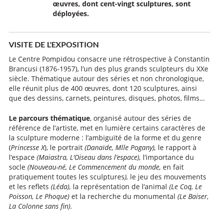
œuvres, dont cent-vingt sculptures, sont
déployées.
VISITE DE L'EXPOSITION
Le Centre Pompidou consacre une rétrospective à Constantin
Brancusi (1876-1957), l’un des plus grands sculpteurs du XXe
siècle. Thématique autour des séries et non chronologique,
elle réunit plus de 400 œuvres, dont 120 sculptures, ainsi
que des dessins, carnets, peintures, disques, photos, films…
Le parcours thématique
, organisé autour des séries de
référence de l’artiste, met en lumière certains caractères de
la sculpture moderne : l’ambiguïté de la forme et du genre
(
Princesse X
), le portrait
(Danaïde, Mlle Pogany),
le rapport à
l’espace
(Maiastra, L’Oiseau dans l’espace),
l’importance du
socle
(Nouveau-né, Le Commencement du monde,
en fait
pratiquement toutes les sculptures
),
le jeu des mouvements
et les reﬂets
(Léda),
la représentation de l’animal
(Le Coq, Le
Poisson, Le Phoque)
et la recherche du monumental
(Le Baiser,
La Colonne sans ﬁn).