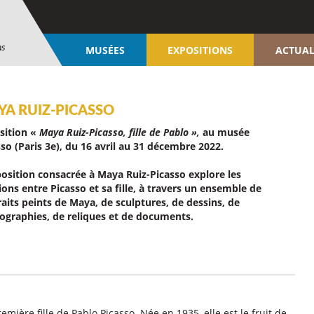
ns
MUSÉES
EXPOSITIONS
ACTUAL
YA RUIZ-PICASSO
sition «
Maya Ruiz-Picasso, fille de Pablo »,
au musée
so (Paris 3e), du 16 avril au 31 décembre 2022.
position consacrée à Maya Ruiz-Picasso explore les
ions entre Picasso et sa fille, à travers un ensemble de
raits peints de Maya, de sculptures, de dessins, de
ographies, de reliques et de documents.
ière fille de Pablo Picasso. Née en 1935, elle est le fruit de