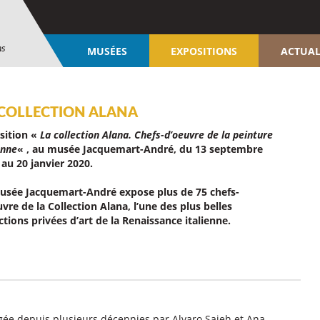
ns
MUSÉES
EXPOSITIONS
ACTUAL
 COLLECTION ALANA
sition «
La collection Alana. Chefs-d’oeuvre de la peinture
enne
« , au musée Jacquemart-André, du 13 septembre
 au 20 janvier 2020.
usée Jacquemart-André expose plus de 75 chefs-
vre de la Collection Alana, l’une des plus belles
ctions privées d’art de la Renaissance italienne.
gagée depuis plusieurs décennies par Alvaro Saieh et Ana