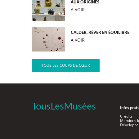
AUX ORIGINES
A VOIR
CALDER. RÊVER EN ÉQUILIBRE
A VOIR
TOUS LES COUPS DE CŒUR
TousLesMusées
Infos prat
Crédits
Mentions l
Développe