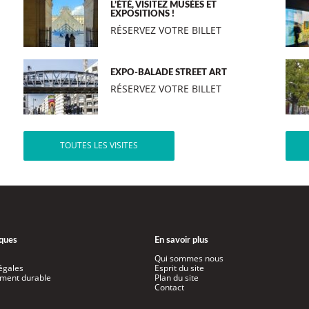
L’ÉTÉ, VISITEZ MUSÉES ET
EXPOSITIONS !
RÉSERVEZ VOTRE BILLET
EXPO-BALADE STREET ART
RÉSERVEZ VOTRE BILLET
TOUTES LES VISITES
iques
En savoir plus
Qui sommes nous
égales
Esprit du site
ment durable
Plan du site
Contact