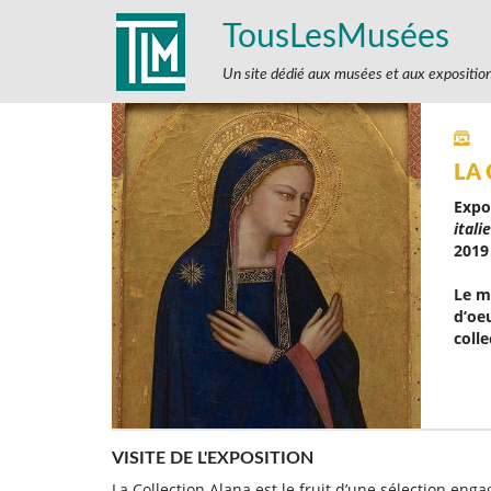
TousLesMusées
Un site dédié aux musées et aux expositio
LA
Expo
itali
2019
Le m
d’oeu
colle
VISITE DE L'EXPOSITION
La Collection Alana est le fruit d’une sélection en