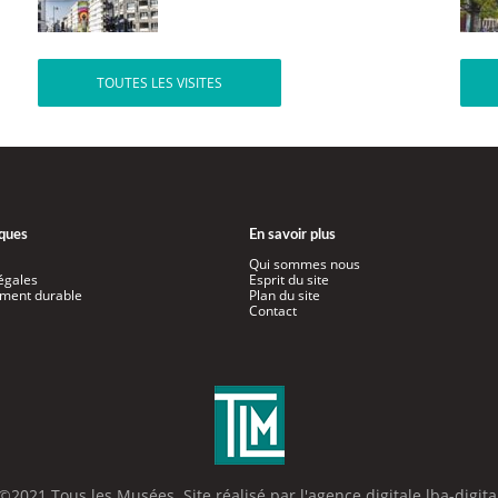
TOUTES LES VISITES
iques
En savoir plus
Qui sommes nous
égales
Esprit du site
ment durable
Plan du site
Contact
©2021 Tous les Musées. Site réalisé par l'
agence digitale lba-digita