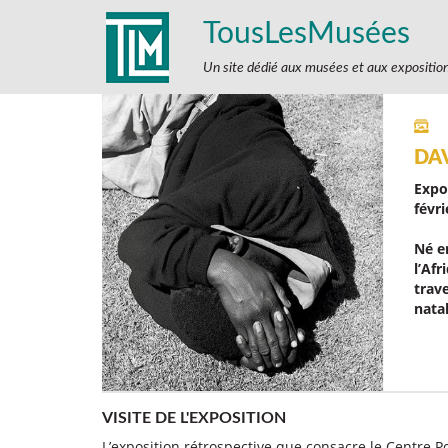
TousLesMusées
Un site dédié aux musées et aux expositio
DA
Expo
févri
Né e
l’Afr
trave
natal
VISITE DE L'EXPOSITION
L’exposition rétrospective que consacre le Centre