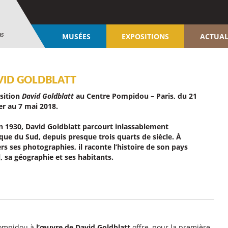
ns
MUSÉES
EXPOSITIONS
ACTUAL
VID GOLDBLATT
sition
David Goldblatt
au Centre Pompidou – Paris, du 21
er au 7 mai 2018.
n 1930, David Goldblatt parcourt inlassablement
ique du Sud, depuis presque trois quarts de siècle. À
rs ses photographies, il raconte l’histoire de son pays
, sa géographie et ses habitants.
 Pompidou à
l’œuvre de David Goldblatt
offre, pour la première