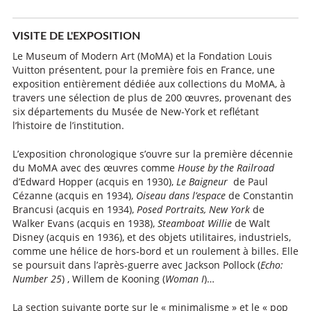
VISITE DE L'EXPOSITION
Le Museum of Modern Art (MoMA) et la Fondation Louis
Vuitton présentent, pour la première fois en France, une
exposition entièrement dédiée aux collections du MoMA, à
travers une sélection de plus de 200 œuvres, provenant des
six départements du Musée de New-York et reflétant
l’histoire de l’institution.
L’exposition chronologique s’ouvre sur la première décennie
du MoMA avec des œuvres comme
House by the Railroad
d’Edward Hopper (acquis en 1930),
Le Baigneur
de Paul
Cézanne (acquis en 1934),
Oiseau dans l’espace
de Constantin
Brancusi (acquis en 1934),
Posed Portraits, New York
de
Walker Evans (acquis en 1938),
Steamboat Willie
de Walt
Disney (acquis en 1936), et des objets utilitaires, industriels,
comme une hélice de hors-bord et un roulement à billes. Elle
se poursuit dans l’après-guerre avec Jackson Pollock (
Echo:
Number 25
) , Willem de Kooning (
Woman I
)…
La section suivante porte sur le « minimalisme » et le « pop