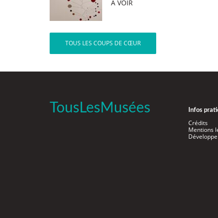
A VOIR
TOUS LES COUPS DE CŒUR
TousLesMusées
Infos prat
Crédits
Mentions l
Développe