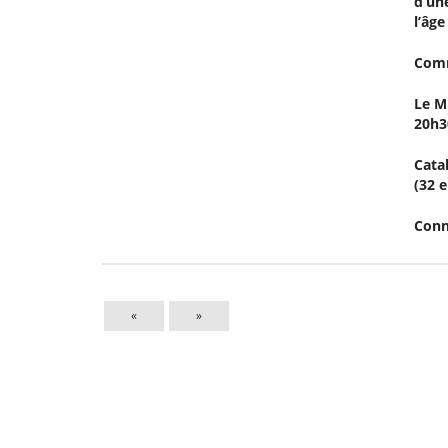
d’un
l’âge
Comm
Le M
20h3
Cata
(32 
Conn
«
»