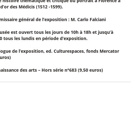
e histoire thématique et critique du portrait à Florence à
 d’or des Médicis (1512 -1599).
issaire général de l’exposition : M. Carlo Falciani
usée est ouvert tous les jours de 10h à 18h et jusqu’à
0 tous les lundis en période d’exposition.
logue de l’exposition, ed. Culturespaces, fonds Mercator
euros)
aissance des arts – Hors série n°683 (9,50 euros)