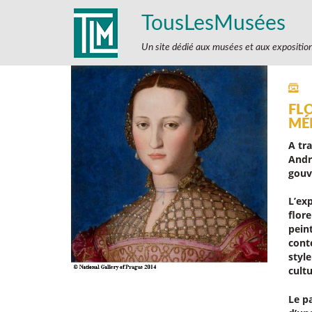
TousLesMusées
Un site dédié aux musées et aux expositio
FLO
MÉ
A tr
André
gouv
L’ex
flore
pein
cont
styl
cultu
Le p