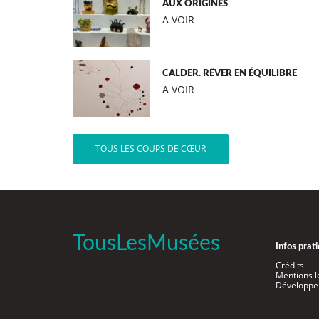
AUX ORIGINES
A VOIR
CALDER. RÊVER EN ÉQUILIBRE
A VOIR
TOUS LES COUPS DE CŒUR
TousLesMusées
Infos prat
Crédits
Mentions l
Développe