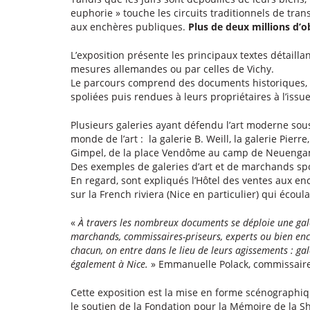
euphorie » touche les circuits traditionnels de trans
aux enchères publiques.
Plus de deux millions d’ob
L’exposition présente les principaux textes détaillan
mesures allemandes ou par celles de Vichy.
Le parcours comprend des documents historiques, d
spoliées puis rendues à leurs propriétaires à l’iss
Plusieurs galeries ayant défendu l’art moderne sous
monde de l’art : la galerie B. Weill, la galerie Pier
Gimpel, de la place Vendôme au camp de Neuenga
Des exemples de galeries d’art et de marchands spo
En regard, sont expliqués l’Hôtel des ventes aux e
sur la French riviera (Nice en particulier) qui écoul
«
À travers les nombreux documents se déploie une gale
marchands, commissaires-priseurs, experts ou bien en
chacun, on entre dans le lieu de leurs agissements : gal
également à Nice.
» Emmanuelle Polack, commissaire s
Cette exposition est la mise en forme scénographi
le soutien de la Fondation pour la Mémoire de la Sh