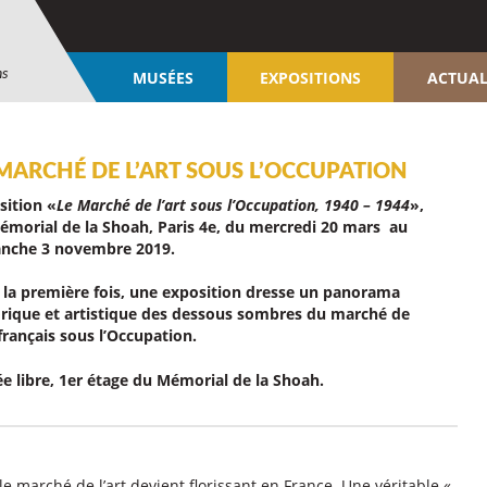
ns
MUSÉES
EXPOSITIONS
ACTUAL
 MARCHÉ DE L’ART SOUS L’OCCUPATION
sition «
Le Marché de l’art sous l’Occupation, 1940 – 1944
»,
émorial de la Shoah, Paris 4e, du mercredi 20 mars au
nche 3 novembre 2019.
 la première fois, une exposition dresse un panorama
orique et artistique des dessous sombres du marché de
 français sous l’Occupation.
ée libre, 1er étage du Mémorial de la Shoah.
le marché de l’art devient florissant en France. Une véritable «