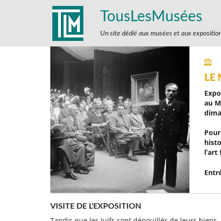
TousLesMusées
Un site dédié aux musées et aux expositio
LE
Expo
au M
dima
Pour
hist
l’art
Entr
VISITE DE L'EXPOSITION
Tandis que les Juifs sont dépouillés de leurs biens, 