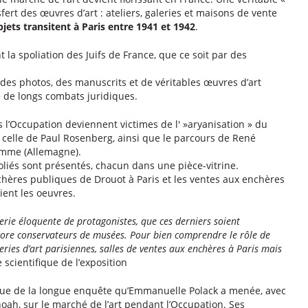
fert des œuvres d’art : ateliers, galeries et maisons de vente
jets transitent à Paris entre 1941 et 1942
.
t la spoliation des Juifs de France, que ce soit par des
es photos, des manuscrits et de véritables œuvres d’art
ue de longs combats juridiques.
 l’Occupation deviennent victimes de l' »aryanisation » du
re, celle de Paul Rosenberg, ainsi que le parcours de René
mme (Allemagne).
liés sont présentés, chacun dans une pièce-vitrine.
nchères publiques de Drouot à Paris et les ventes aux enchères
aient les oeuvres.
rie éloquente de protagonistes, que ces derniers soient
core conservateurs de musées. Pour bien comprendre le rôle de
eries d’art parisiennes, salles de ventes aux enchères à Paris mais
cientifique de l’exposition
que de la longue enquête qu’Emmanuelle Polack a menée, avec
oah, sur le marché de l’art pendant l’Occupation. Ses