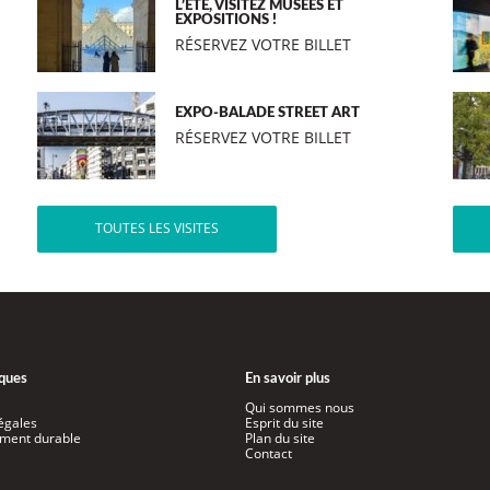
L’ÉTÉ, VISITEZ MUSÉES ET
EXPOSITIONS !
RÉSERVEZ VOTRE BILLET
EXPO-BALADE STREET ART
RÉSERVEZ VOTRE BILLET
TOUTES LES VISITES
iques
En savoir plus
Qui sommes nous
égales
Esprit du site
ment durable
Plan du site
Contact