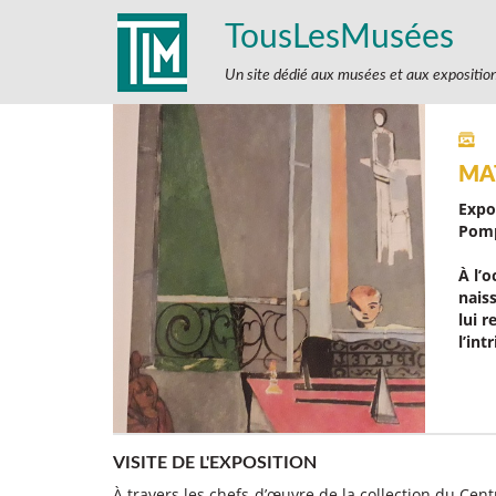
TousLesMusées
Un site dédié aux musées et aux expositio
MA
Expo
Pomp
À l’
nais
lui 
l’in
VISITE DE L'EXPOSITION
À travers les chefs-d’œuvre de la collection du Cen