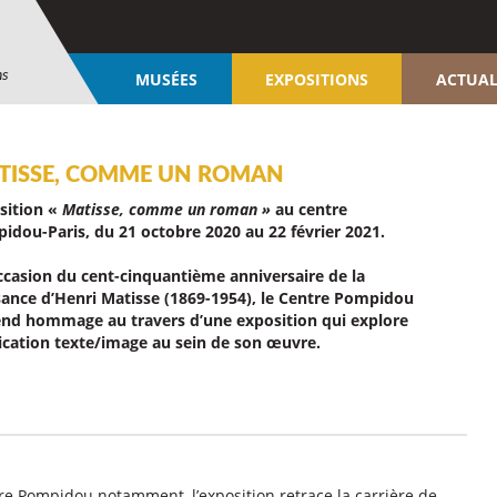
ns
MUSÉES
EXPOSITIONS
ACTUAL
TISSE, COMME UN ROMAN
sition «
Matisse, comme un roman »
au centre
idou-Paris, du 21 octobre 2020 au 22 février 2021.
occasion du cent-cinquantième anniversaire de la
sance d’Henri Matisse (1869-1954), le Centre Pompidou
rend hommage au travers d’une exposition qui explore
trication texte/image au sein de son œuvre.
tre Pompidou notamment, l’exposition retrace la carrière de