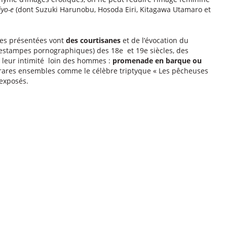
iyo-e
(dont Suzuki Harunobu, Hosoda Eiri, Kitagawa Utamaro et
vres présentées vont
des courtisanes
et de l’évocation du
(estampes pornographiques) des 18e et 19e siècles, des
t leur intimité loin des hommes :
promenade en barque ou
 rares ensembles comme le célèbre triptyque « Les pêcheuses
 exposés.