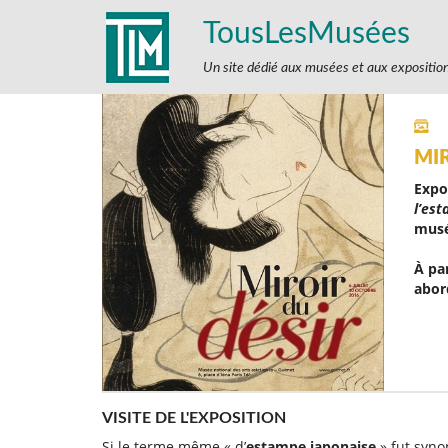
TousLesMusées
Un site dédié aux musées et aux expositio
MIR
Expo
l’es
musé
À pa
abor
VISITE DE L'EXPOSITION
Si le terme même « d’
estampe japonaise
» fut syno