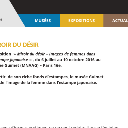
ns
MUSÉES
EXPOSITIONS
ACTUAL
OIR DU DÉSIR
sition »
Miroir du désir – Images de femmes dans
tampe japonaise
« , du 6 juillet au 10 octobre 2016 au
e Guimet (MNAAG) – Paris 16e.
rtir de son riche fonds d’estampes, le musée Guimet
de l’image de la femme dans l’estampe japonaise.
nyme d’images érotiques, on ne peut réduire l’image féminine