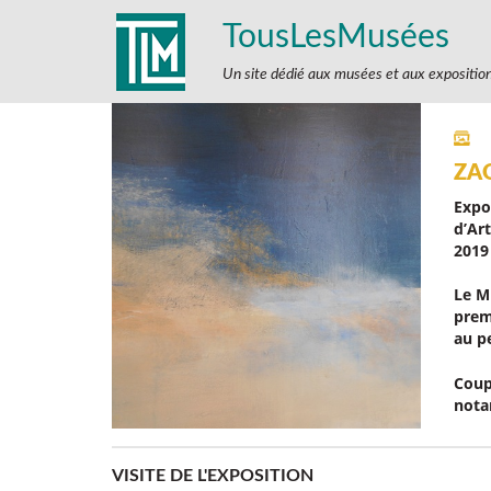
TousLesMusées
Un site dédié aux musées et aux expositio
ZAO
Expo
d’Art
2019
Le M
prem
au p
Coup
nota
VISITE DE L'EXPOSITION