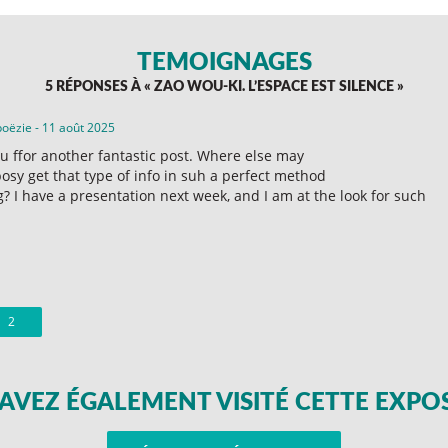
TÉMOIGNAGES
5 RÉPONSES À «
ZAO WOU-KI. L’ESPACE EST SILENCE
»
poëzie
-
11 août 2025
u ffor another fantastic post. Where else may
osy get that type of info in suh a perfect method
g? I have a presentation next week, and I am at the look for such
2
AVEZ ÉGALEMENT VISITÉ CETTE EXPO