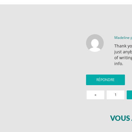
Madeline 
Thank yo
just anyb
of writin
info.
RÉPONDRE
«
1
VOUS 