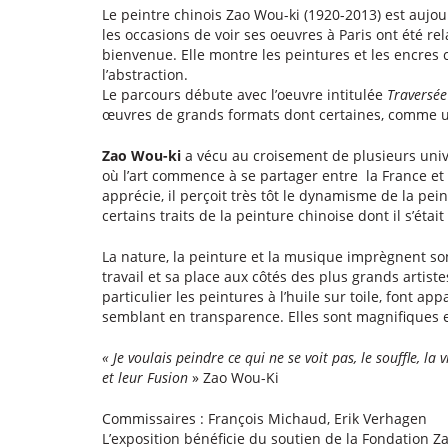
Le peintre chinois Zao Wou-ki (1920-2013) est auj
les occasions de voir ses oeuvres à Paris ont été re
bienvenue. Elle montre les peintures et les encres c
l’abstraction.
Le parcours débute avec l’oeuvre intitulée
Traversée
œuvres de grands formats dont certaines, comme un
Zao Wou-ki
a vécu au croisement de plusieurs unive
où l’art commence à se partager entre la France et le
apprécie, il perçoit très tôt le dynamisme de la pei
certains traits de la peinture chinoise dont il s’étai
La nature, la peinture et la musique imprègnent son
travail et sa place aux côtés des plus grands artist
particulier les peintures à l’huile sur toile, font a
semblant en transparence. Elles sont magnifiques et
« Je voulais peindre ce qui ne se voit pas, le souffle, la 
et leur Fusion
» Zao Wou-Ki
Commissaires : François Michaud, Erik Verhagen
L’exposition bénéficie du soutien de la Fondation Z