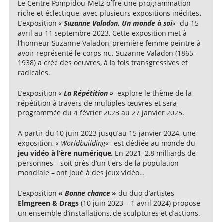
Le Centre Pompidou-Metz offre une programmation
riche et éclectique, avec plusieurs expositions inédites
.
L’exposition «
Suzanne Valadon. Un monde à soi
«
du 15
avril au 11 septembre 2023. Cette exposition met à
l’honneur Suzanne Valadon, première femme peintre à
avoir représenté le corps nu. Suzanne Valadon (1865-
1938) a créé des oeuvres, à la fois transgressives et
radicales.
L’exposition «
La Répétition »
explore le thème de la
répétition à travers de multiples œuvres et sera
programmée du 4 février 2023 au 27 janvier 2025.
A partir du 10 juin 2023 jusqu’au 15 janvier 2024, une
exposition, «
Worldbuilding
« , est dédiée au monde du
jeu vidéo
à l’ère numérique.
En 2021, 2,8 milliards de
personnes – soit près d‘un tiers de la population
mondiale – ont joué à des jeux vidéo…
L’exposition
«
Bonne chance
»
du duo d’artistes
Elmgreen & Drags
(10 juin 2023 – 1 avril 2024) propose
un ensemble d’installations, de sculptures et d’actions.