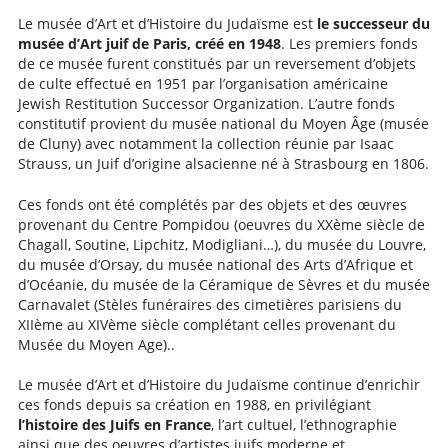
Le musée d’Art et d’Histoire du Judaïsme est
le successeur du
musée d’Art juif de Paris, créé en 1948
. Les premiers fonds
de ce musée furent constitués par un reversement d’objets
de culte effectué en 1951 par l’organisation américaine
Jewish Restitution Successor Organization. L’autre fonds
constitutif provient du musée national du Moyen Âge (musée
de Cluny) avec notamment la collection réunie par Isaac
Strauss, un Juif d’origine alsacienne né à Strasbourg en 1806.
Ces fonds ont été complétés par des objets et des œuvres
provenant du Centre Pompidou (oeuvres du XXème siècle de
Chagall, Soutine, Lipchitz, Modigliani…), du musée du Louvre,
du musée d’Orsay, du musée national des Arts d’Afrique et
d’Océanie, du musée de la Céramique de Sèvres et du musée
Carnavalet (Stèles funéraires des cimetières parisiens du
XIIème au XIVème siècle complétant celles provenant du
Musée du Moyen Age)..
Le musée d’Art et d’Histoire du Judaïsme continue d’enrichir
ces fonds depuis sa création en 1988, en privilégiant
l’histoire des Juifs en France
, l’art cultuel, l’ethnographie
ainsi que des oeuvres d’artistes juifs moderne et