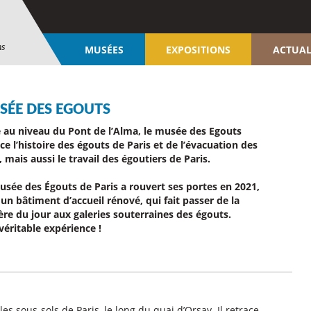
ns
MUSÉES
EXPOSITIONS
ACTUAL
SÉE DES EGOUTS
é au niveau du Pont de l’Alma, le musée des Egouts
ce l’histoire des égouts de Paris et de l’évacuation des
 mais aussi le travail des égoutiers de Paris.
usée des Égouts de Paris a rouvert ses portes en 2021,
un bâtiment d’accueil rénové, qui fait passer de la
ère du jour aux galeries souterraines des égouts.
véritable expérience !
es sous-sols de Paris, le long du quai d’Orsay. Il retrace