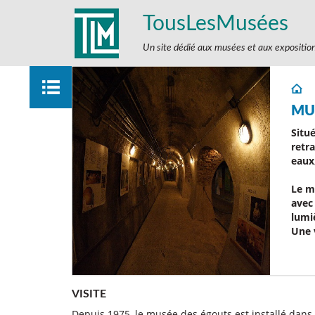
TousLesMusées
Un site dédié aux musées et aux expositio
MU
Situ
retra
eaux,
Le m
avec 
lumi
Une 
VISITE
Depuis 1975, le musée des égouts est installé dans l