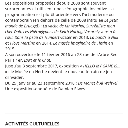
Les expositions proposées depuis 2008 sont souvent
surprenantes et utilisent une scénographie inventive. La
programmation est plutôt orientée vers l’art moderne ou
contemporain (en dehors de celle de 2008 intitulée
Le petit
monde de Bru
egel) :
La vache de Mr Warhol, Surréaliste mon
cher Dali, Les Hiéroglyphes de Keith Haring, Vasarely vous a à
l’œil,
Dans la peau de Hundertwasser
en 2013,
La bande à Niki
et
I love Martine
en 2014
, Le musée imaginaire de Tintin
en
2015.
A son ouverture le 11 février 2016 au 23 rue de l’Arbre-Sec –
Paris 1er,
L’Art et le Chat
.
Jusqu’au 3 septembre 2017, exposition «
HELLO MY GAME IS
…
» : le Musée en Herbe devient le nouveau terrain de jeu
d’Invader.
Du 25 janvier au 23 septembre 2018 :
De Monet à Ai WeiWei
.
Une exposition-enquête de Damian Elwes.
ACTIVITÉS CULTURELLES