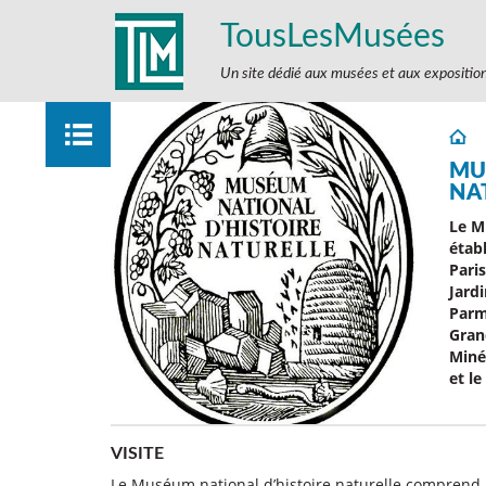
TousLesMusées
Un site dédié aux musées et aux expositio
MU
NA
Le M
étab
Paris
Jardi
Parmi
Gran
Miné
et l
VISITE
Le Muséum national d’histoire naturelle comprend