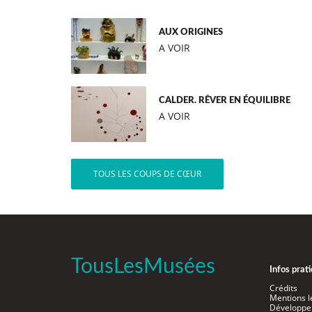
AUX ORIGINES
A VOIR
CALDER. RÊVER EN ÉQUILIBRE
A VOIR
TOUS LES COUPS DE CŒUR
TousLesMusées
Infos prat
Crédits
Mentions l
Développe