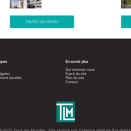
TOUTES LES VISITES
iques
En savoir plus
Qui sommes nous
égales
Esprit du site
ment durable
Plan du site
Contact
©2021 Tous les Musées. Site réalisé par l'
agence digitale lba-digita