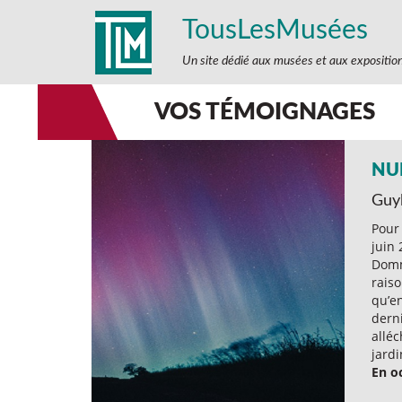
TousLesMusées
Un site dédié aux musées et aux expositio
VOS TÉMOIGNAGES
NUI
Guy
Pour 
juin 
Domm
rais
qu’en
derni
alléc
jardi
En oc