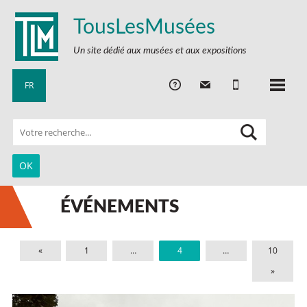
TousLesMusées
Un site dédié aux musées et aux expositions
FR
ÉVÉNEMENTS
«
1
…
4
…
10
»