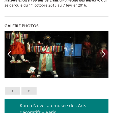
histoire encore ! 50 ans de création à l’école des loisirs »,
qui
er
se déroule du 1
octobre 2015 au 7 février 2016.
GALERIE PHOTOS.
«
»
Korea Now ! au musée des Arts
décoratifs – Paris